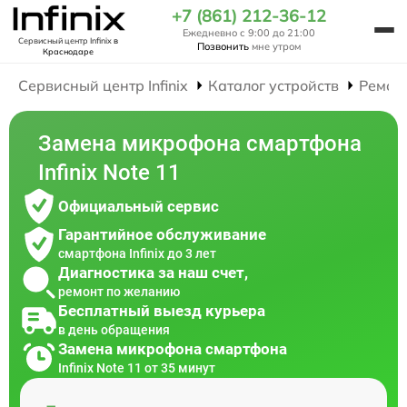
+7 (861) 212-36-12
Ежедневно с 9:00 до 21:00
Сервисный центр Infinix
в
Позвонить
мне утром
Краснодаре
Сервисный центр Infinix
Каталог устройств
Ремон
Замена микрофона смартфона
Infinix Note 11
Официальный сервис
Гарантийное обслуживание
смартфона Infinix до 3 лет
Диагностика за наш счет,
ремонт по желанию
Бесплатный выезд курьера
в день обращения
Замена микрофона смартфона
Infinix Note 11 от 35 минут