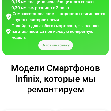
0,16 мм, толщина чехла/защитного стекла -
0,30 мм, т.е. разница в 2 раза
Самовосстановление — царапины стягиваются
спустя некоторое время
Подойдет для любого смартфона, т.к. пленка
изготавливается под каждую конкретную
модель
Оставить заявку
Модели Смартфонов
Infinix, которые мы
ремонтируем