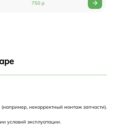
750 р
1490 р
2500 р
1990 р
даре
1200 р
1700 р
3250 р
 (например, некорректный монтаж запчасти).
1100 р
ии условий эксплуатации.