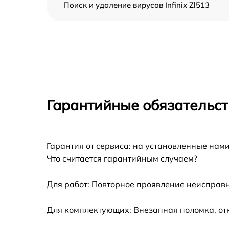
Поиск и удаление вирусов Infinix Zl513
Восстановление данных Infinix Zl513
Замена северного моста Infinix Zl513
Замена экрана Infinix Zl513
Гарантийные обязательст
Замена термопасты Infinix Zl513
Гарантия от сервиса: на установленные нами
Замена системы охлаждения Infinix Zl513
Что считается гарантийным случаем?
Замена процессора Infinix Zl513
Для работ: Повторное проявление неисправн
Замена оперативной памяти Infinix Zl513
Для комплектующих: Внезапная поломка, от