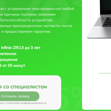
аре с устранением неисправностей любой
ем причины поломки, заменяем
ботоспособность устройства.
анные производителем запчасти, после
 и предоставляем гарантию.
Infinix Zl513 до 3 лет
 желанию
бращения
13 от 35 минут
я со специалистом
Оставить заявку
есь c
политикой конфиденциальности