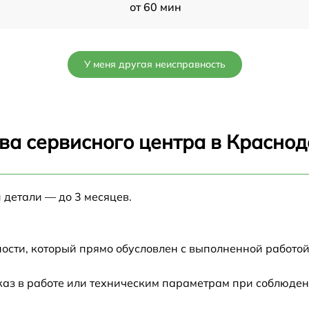
от 60 мин
от 60 мин
У меня другая неисправность
от 60 мин
от 60 мин
ва сервисного центра в Красно
от 60 мин
 детали — до 3 месяцев.
от 60 мин
от 60 мин
ости, который прямо обусловлен с выполненной работой
от 60 мин
каз в работе или техническим параметрам при соблюден