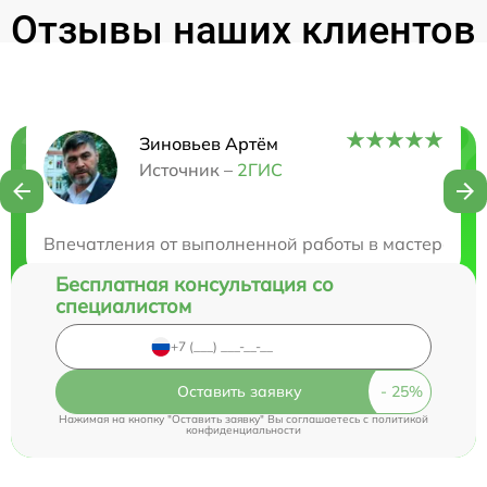
Отзывы наших клиентов
Зиновьев Артём
Нужна консультация?
Источник –
2ГИС
Закажите бесплатную консультацию
Впечатления от выполненной работы в мастерской 
Бесплатная консультация со
специалистом
Оставить заявку
Нажимая на кнопку "Оставить заявку" Вы соглашаетесь c
политикой
конфиденциальности