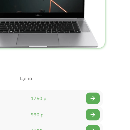
Цена
1750 р
990 р