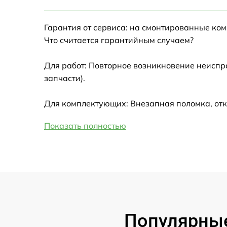
Настройка Wi-Fi
Гарантия от сервиса: на смонтированные ко
Замена HDMI
Что считается гарантийным случаем?
Замена крышки ноутбука
Для работ: Повторное возникновение неиспр
запчасти).
Ремонт дисковода
Для комплектующих: Внезапная поломка, отк
Замена динамиков
Показать полностью
Замена южного моста
Замена USB порта
Замена микрофона
Популярные