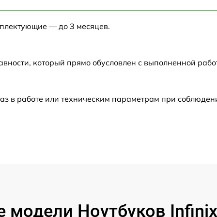
от 60 мин
мплектующие — до 3 месяцев.
от 60 мин
от 60 мин
авности, который прямо обусловлен с выполненной рабо
от 60 мин
аз в работе или техническим параметрам при соблюден
от 60 мин
от 60 мин
от 60 мин
от 60 мин
 модели Ноутбуков Infini