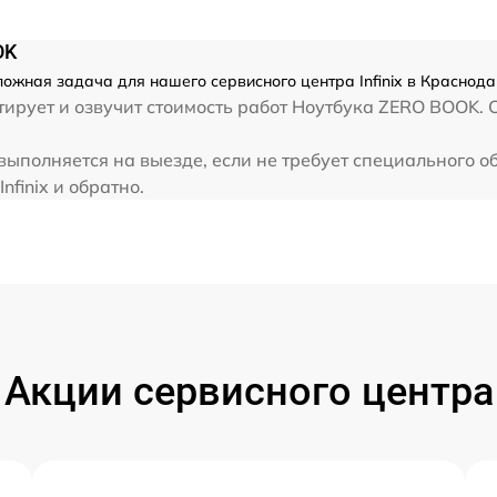
от 60 мин
OK
от 60 мин
ложная задача для нашего сервисного центра Infinix в Краснода
рует и озвучит стоимость работ Ноутбука ZERO BOOK. Ср
от 60 мин
 выполняется на выезде, если не требует специального 
nfinix и обратно.
от 60 мин
Акции сервисного центра