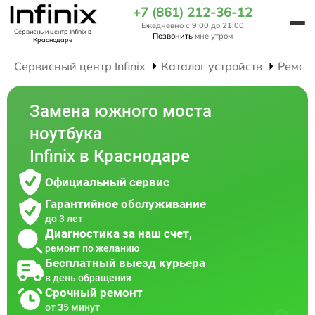
+7 (861) 212-36-12
Ежедневно с 9:00 до 21:00
Сервисный центр Infinix
в
Позвонить
мне утром
Краснодаре
Сервисный центр Infinix
Каталог устройств
Ремон
Замена южного моста
ноутбука
Infinix в Краснодаре
Официальный сервис
Гарантийное обслуживание
до 3 лет
Диагностика за наш счет,
ремонт по желанию
Бесплатный выезд курьера
в день обращения
Срочный ремонт
от 35 минут