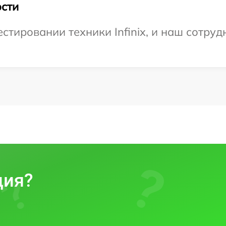
сти
тировании техники Infinix, и наш сотруд
ция?