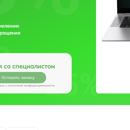
 желанию
бращения
я со специалистом
Оставить заявку
есь c
политикой конфиденциальности