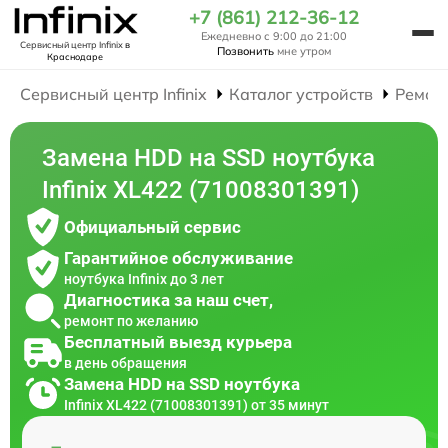
+7 (861) 212-36-12
Ежедневно с 9:00 до 21:00
Сервисный центр Infinix
в
Позвонить
мне утром
Краснодаре
Сервисный центр Infinix
Каталог устройств
Ремон
Замена HDD на SSD ноутбука
Infinix XL422 (71008301391)
Официальный сервис
Гарантийное обслуживание
ноутбука Infinix до 3 лет
Диагностика за наш счет,
ремонт по желанию
Бесплатный выезд курьера
в день обращения
Замена HDD на SSD ноутбука
Infinix XL422 (71008301391) от 35 минут