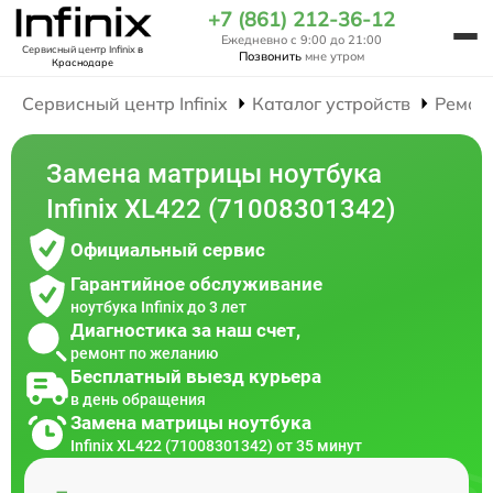
+7 (861) 212-36-12
Ежедневно с 9:00 до 21:00
Сервисный центр Infinix
в
Позвонить
мне утром
Краснодаре
Сервисный центр Infinix
Каталог устройств
Ремон
Замена матрицы ноутбука
Infinix XL422 (71008301342)
Официальный сервис
Гарантийное обслуживание
ноутбука Infinix до 3 лет
Диагностика за наш счет,
ремонт по желанию
Бесплатный выезд курьера
в день обращения
Замена матрицы ноутбука
Infinix XL422 (71008301342) от 35 минут