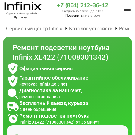
+7 (861) 212-36-12
Ежедневно с 9:00 до 21:00
Сервисный центр Infinix
в
Позвонить
мне утром
Краснодаре
Сервисный центр Infinix
Каталог устройств
Ремон
Ремонт подсветки ноутбука
Infinix XL422 (71008301342)
Официальный сервис
Гарантийное обслуживание
ноутбука Infinix до 3 лет
Диагностика за наш счет,
ремонт по желанию
Бесплатный выезд курьера
в день обращения
Ремонт подсветки ноутбука
Infinix XL422 (71008301342) от 35 минут