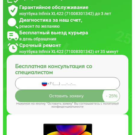
Гарантийное обслуживание
ноутбука Infinix XL422 (71008301342) до 3 лет
Диагностика за наш счет,
ремонт по желанию
Бесплатный выезд курьера
в день обращения
Срочный ремонт
ноутбука Infinix XL422 (71008301342) от 35 минут
Бесплатная консультация со
специалистом
Оставить заявку
Нажимая на кнопку "Оставить заявку" Вы соглашаетесь c
политикой
конфиденциальности