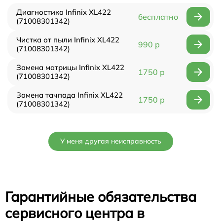
Диагностика Infinix XL422
бесплатно
(71008301342)
Чистка от пыли Infinix XL422
990 р
(71008301342)
Замена матрицы Infinix XL422
1750 р
(71008301342)
Замена тачпада Infinix XL422
1750 р
(71008301342)
У меня другая неисправность
Гарантийные обязательства
сервисного центра в