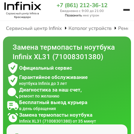
+7 (861) 212-36-12
Ежедневно с 9:00 до 21:00
Сервисный центр Infinix
в
Позвонить
мне утром
Краснодаре
Сервисный центр Infinix
Каталог устройств
Ремон
Замена термопасты ноутбука
Infinix XL31 (71008301380)
Официальный сервис
Гарантийное обслуживание
ноутбука Infinix до 3 лет
Диагностика за наш счет,
ремонт по желанию
Бесплатный выезд курьера
в день обращения
Замена термопасты ноутбука
Infinix XL31 (71008301380) от 35 минут