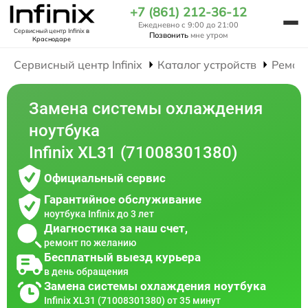
+7 (861) 212-36-12
Ежедневно с 9:00 до 21:00
Сервисный центр Infinix
в
Позвонить
мне утром
Краснодаре
Сервисный центр Infinix
Каталог устройств
Ремон
Замена системы охлаждения
ноутбука
Infinix XL31 (71008301380)
Официальный сервис
Гарантийное обслуживание
ноутбука Infinix до 3 лет
Диагностика за наш счет,
ремонт по желанию
Бесплатный выезд курьера
в день обращения
Замена системы охлаждения ноутбука
Infinix XL31 (71008301380) от 35 минут