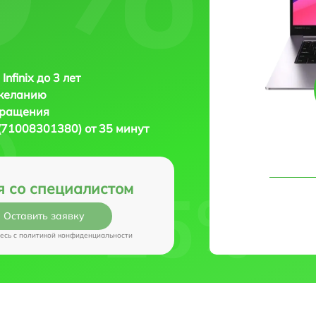
Infinix до 3 лет
 желанию
бращения
1 (71008301380) от 35 минут
я со специалистом
Оставить заявку
есь c
политикой конфиденциальности