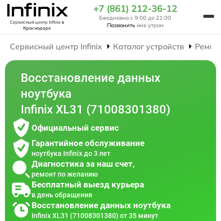
+7 (861) 212-36-12
Ежедневно с 9:00 до 21:00
Сервисный центр Infinix
в
Позвонить
мне утром
Краснодаре
Сервисный центр Infinix
Каталог устройств
Ремон
Восстановление данных
ноутбука
Infinix XL31 (71008301380)
Официальный сервис
Гарантийное обслуживание
ноутбука Infinix до 3 лет
Диагностика за наш счет,
ремонт по желанию
Бесплатный выезд курьера
в день обращения
Восстановление данных ноутбука
Infinix XL31 (71008301380) от 35 минут