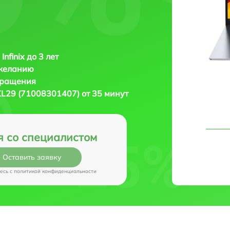
Infinix до 3 лет
 желанию
бращения
 XL29 (71008301407) от 35 минут
я со специалистом
Оставить заявку
есь c
политикой конфиденциальности