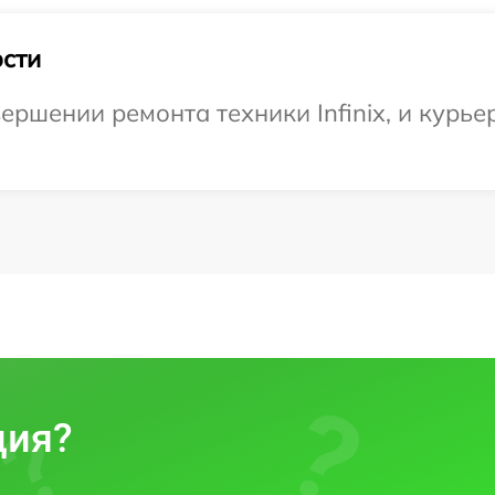
сти
ршении ремонта техники Infinix, и курьер
ция?