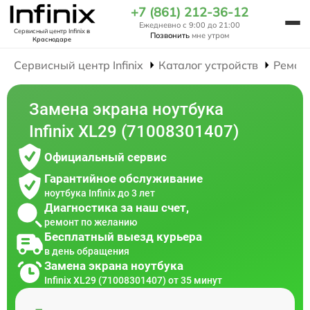
+7 (861) 212-36-12
Ежедневно с 9:00 до 21:00
Сервисный центр Infinix
в
Позвонить
мне утром
Краснодаре
Сервисный центр Infinix
Каталог устройств
Ремон
Замена экрана ноутбука
Infinix XL29 (71008301407)
Официальный сервис
Гарантийное обслуживание
ноутбука Infinix до 3 лет
Диагностика за наш счет,
ремонт по желанию
Бесплатный выезд курьера
в день обращения
Замена экрана ноутбука
Infinix XL29 (71008301407) от 35 минут