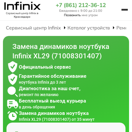
+7 (861) 212-36-12
Ежедневно с 9:00 до 21:00
Сервисный центр Infinix
в
Позвонить
мне утром
Краснодаре
Сервисный центр Infinix
Каталог устройств
Ремон
Замена динамиков ноутбука
Infinix XL29 (71008301407)
Официальный сервис
Гарантийное обслуживание
ноутбука Infinix до 3 лет
Диагностика за наш счет,
ремонт по желанию
Бесплатный выезд курьера
в день обращения
Замена динамиков ноутбука
Infinix XL29 (71008301407) от 35 минут