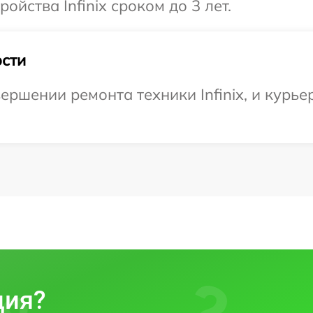
йства Infinix сроком до 3 лет.
сти
ршении ремонта техники Infinix, и курье
ция?