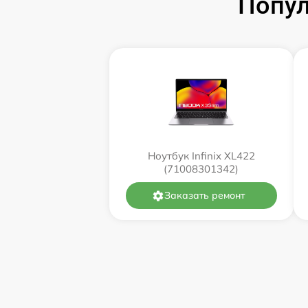
Попул
Ноутбук Infinix XL422
(71008301342)
Заказать ремонт