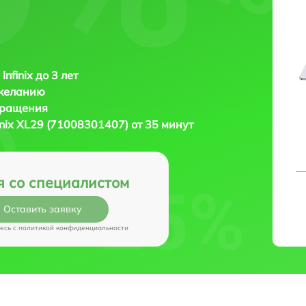
Infinix до 3 лет
 желанию
бращения
finix XL29 (71008301407) от 35 минут
я со специалистом
Оставить заявку
есь c
политикой конфиденциальности