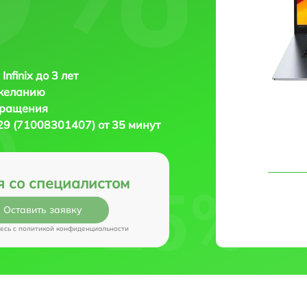
Infinix до 3 лет
 желанию
бращения
L29 (71008301407) от 35 минут
я со специалистом
Оставить заявку
есь c
политикой конфиденциальности