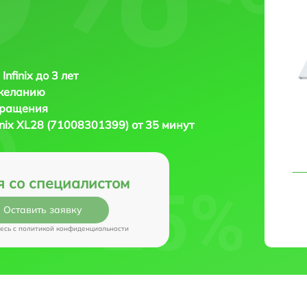
Infinix до 3 лет
 желанию
бращения
finix XL28 (71008301399) от 35 минут
я со специалистом
Оставить заявку
есь c
политикой конфиденциальности