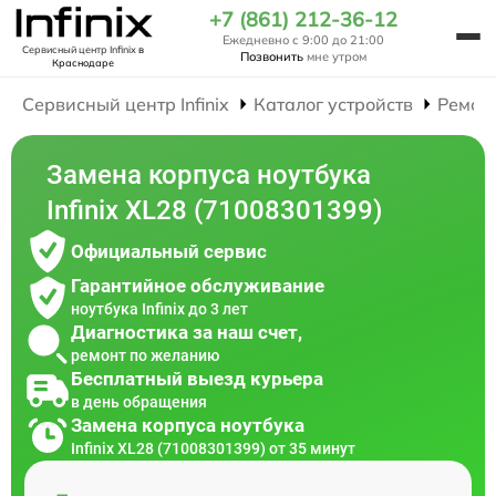
+7 (861) 212-36-12
Ежедневно с 9:00 до 21:00
Сервисный центр Infinix
в
Позвонить
мне утром
Краснодаре
Сервисный центр Infinix
Каталог устройств
Ремон
Замена корпуса ноутбука
Infinix XL28 (71008301399)
Официальный сервис
Гарантийное обслуживание
ноутбука Infinix до 3 лет
Диагностика за наш счет,
ремонт по желанию
Бесплатный выезд курьера
в день обращения
Замена корпуса ноутбука
Infinix XL28 (71008301399) от 35 минут