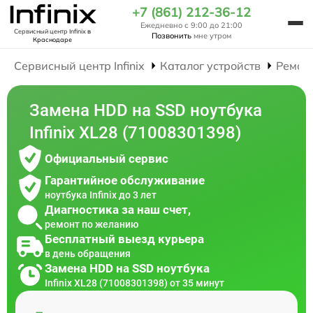
+7 (861) 212-36-12
Ежедневно с 9:00 до 21:00
Сервисный центр Infinix
в
Позвонить
мне утром
Краснодаре
Сервисный центр Infinix
Каталог устройств
Ремон
Замена HDD на SSD ноутбука
Infinix XL28 (71008301398)
Официальный сервис
Гарантийное обслуживание
ноутбука Infinix до 3 лет
Диагностика за наш счет,
ремонт по желанию
Бесплатный выезд курьера
в день обращения
Замена HDD на SSD ноутбука
Infinix XL28 (71008301398) от 35 минут