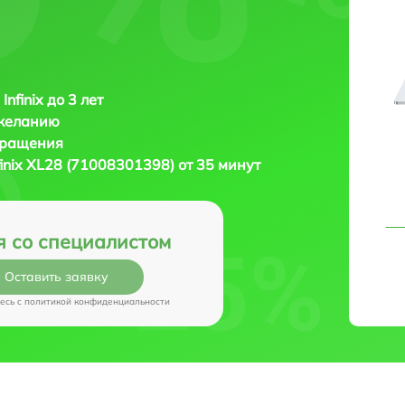
Infinix до 3 лет
 желанию
бращения
finix XL28 (71008301398) от 35 минут
я со специалистом
Оставить заявку
есь c
политикой конфиденциальности