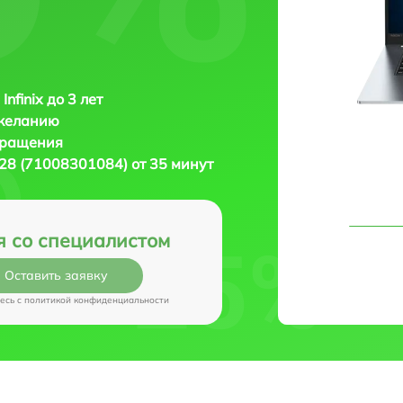
Infinix до 3 лет
 желанию
бращения
XL28 (71008301084) от 35 минут
я со специалистом
Оставить заявку
есь c
политикой конфиденциальности