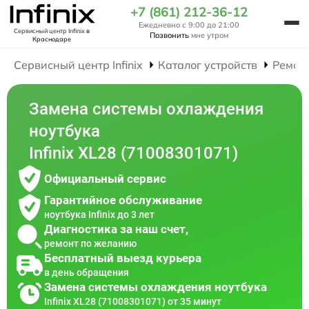
+7 (861) 212-36-12
Ежедневно с 9:00 до 21:00
Сервисный центр Infinix
в
Позвонить
мне утром
Краснодаре
Сервисный центр Infinix
Каталог устройств
Ремон
Замена системы охлаждения
ноутбука
Infinix XL28 (71008301071)
Официальный сервис
Гарантийное обслуживание
ноутбука Infinix до 3 лет
Диагностика за наш счет,
ремонт по желанию
Бесплатный выезд курьера
в день обращения
Замена системы охлаждения ноутбука
Infinix XL28 (71008301071) от 35 минут