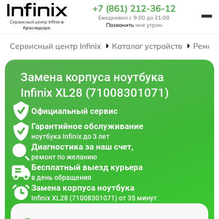
+7 (861) 212-36-12
Ежедневно с 9:00 до 21:00
Сервисный центр Infinix
в
Позвонить
мне утром
Краснодаре
Сервисный центр Infinix
Каталог устройств
Ремон
Замена корпуса ноутбука
Infinix XL28 (71008301071)
Официальный сервис
Гарантийное обслуживание
ноутбука Infinix до 3 лет
Диагностика за наш счет,
ремонт по желанию
Бесплатный выезд курьера
в день обращения
Замена корпуса ноутбука
Infinix XL28 (71008301071) от 35 минут