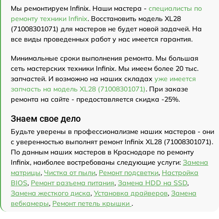
Мы ремонтируем Infinix. Наши мастера -
специалисты по
ремонту техники Infinix
. Восстановить модель XL28
(71008301071) для мастеров не будет новой задачей. На
все виды проведенных работ у нас имеется гарантия.
Минимальные сроки выполнения ремонта. Мы большая
сеть мастерских техники Infinix. Мы имеем более 20 тыс.
запчастей. И возможно на наших складах
уже имеется
запчасть на модель XL28 (71008301071)
. При заказе
ремонта на сайте - предоставляется скидка -25%.
Знаем свое дело
Будьте уверены в профессионализме наших мастеров - они
с уверенностью выполнят ремонт Infinix XL28 (71008301071).
По данным наших мастеров в Краснодаре по ремонту
Infinix, наиболее востребованы следующие услуги:
Замена
матрицы
,
Чистка от пыли
,
Ремонт подсветки
,
Настройка
BIOS
,
Ремонт разъема питания
,
Замена HDD на SSD
,
Замена жесткого диска
,
Установка драйверов
,
Замена
вебкамеры
,
Ремонт петель крышки
.