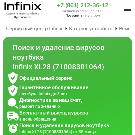
+7 (861) 212-36-12
Ежедневно с 9:00 до 21:00
Сервисный центр Infinix
в
Позвонить
мне утром
Краснодаре
Сервисный центр Infinix
Каталог устройств
Ремон
Поиск и удаление вирусов
ноутбука
Infinix XL28 (71008301064)
Официальный сервис
Гарантийное обслуживание
ноутбука Infinix до 3 лет
Диагностика за наш счет,
ремонт по желанию
Бесплатный выезд курьера
в день обращения
Поиск и удаление вирусов ноутбука
Infinix XL28 (71008301064) от 35 минут