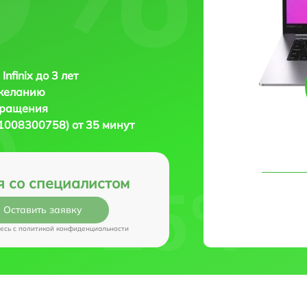
Infinix до 3 лет
 желанию
бращения
(71008300758) от 35 минут
я со специалистом
Оставить заявку
есь c
политикой конфиденциальности