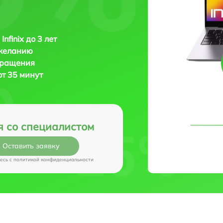
Infinix до 3 лет
 желанию
бращения
 от 35 минут
я со специалистом
Оставить заявку
есь c
политикой конфиденциальности