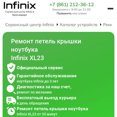
+7 (861) 212-36-12
Ежедневно с 9:00 до 21:00
Сервисный центр Infinix
в
Позвонить
мне утром
Краснодаре
Сервисный центр Infinix
Каталог устройств
Ремон
Ремонт петель крышки
ноутбука
Infinix XL23
Официальный сервис
Гарантийное обслуживание
ноутбука Infinix до 3 лет
Диагностика за наш счет,
ремонт по желанию
Бесплатный выезд курьера
в день обращения
Ремонт петель крышки ноутбука
Infinix XL23 от 35 минут