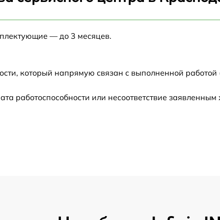
от 60 мин
мплектующие — до 3 месяцев.
от 60 мин
от 60 мин
ости, который напрямую связан с выполненной работой 
от 60 мин
ата работоспособности или несоответствие заявленным
от 60 мин
от 60 мин
от 60 мин
от 60 мин