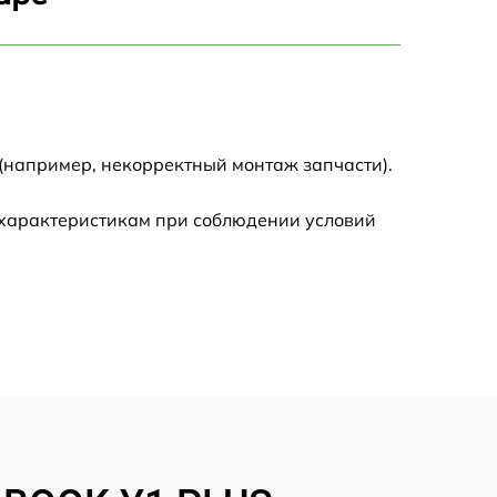
750 р
1450 р
1750 р
(например, некорректный монтаж запчасти).
1400 р
 характеристикам при соблюдении условий
1350 р
2500 р
1100 р
950 р