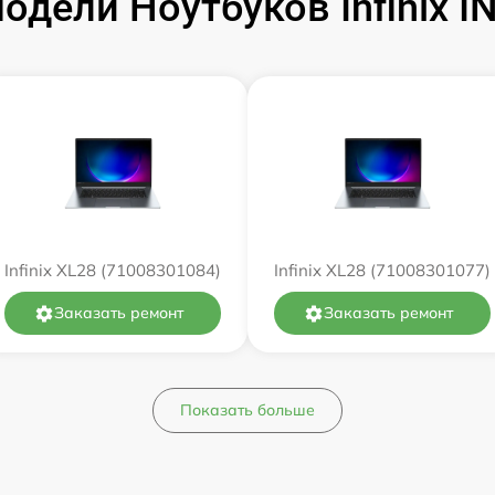
дели Ноутбуков Infinix 
от 60 мин
от 60 мин
от 60 мин
от 60 мин
Infinix XL28 (71008301084)
Infinix XL28 (71008301077)
от 60 мин
Заказать ремонт
Заказать ремонт
от 60 мин
от 60 мин
Показать больше
от 60 мин