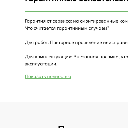
Настройка Wi-Fi
Гарантия от сервиса: на смонтированные ко
Замена HDMI
Что считается гарантийным случаем?
Замена крышки ноутбука
Для работ: Повторное проявление неисправн
Ремонт дисковода
Для комплектующих: Внезапная поломка, утр
эксплуатации.
Замена динамиков
Показать полностью
Замена южного моста
Замена USB порта
Замена микрофона