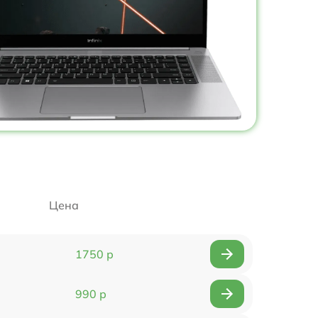
Цена
1750 р
990 р