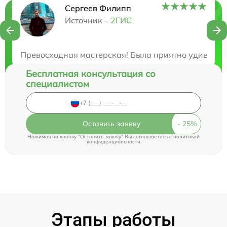
Сергеев Филипп
Нужна консультация?
Источник –
2ГИС
Закажите бесплатную консультацию
Превосходная мастерская! Была приятно удивлена
Бесплатная консультация со
специалистом
Оставить заявку
Нажимая на кнопку "Оставить заявку" Вы соглашаетесь c
политикой
конфиденциальности
Этапы работы