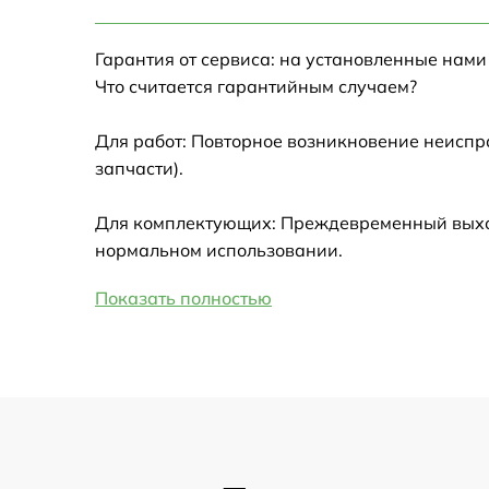
Настройка Wi-Fi
Гарантия от сервиса: на установленные нами
Замена HDMI
Что считается гарантийным случаем?
Замена крышки ноутбука
Для работ: Повторное возникновение неиспр
запчасти).
Ремонт дисковода
Для комплектующих: Преждевременный выход 
Замена динамиков
нормальном использовании.
Показать полностью
Замена южного моста
Замена USB порта
Замена микрофона