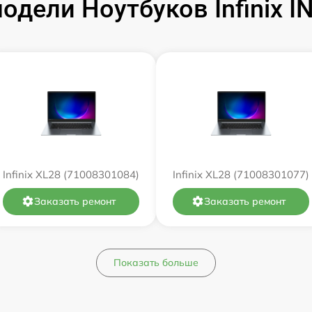
дели Ноутбуков Infinix 
от 60 мин
от 60 мин
от 60 мин
от 60 мин
от 60 мин
Infinix XL28 (71008301084)
Infinix XL28 (71008301077)
от 60 мин
Заказать ремонт
Заказать ремонт
от 60 мин
Показать больше
от 60 мин