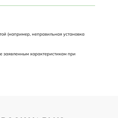
750 р
1450 р
1750 р
той (например, неправильная установка
1400 р
ие заявленным характеристикам при
1350 р
2500 р
1100 р
950 р