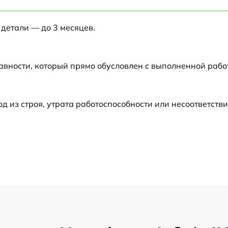
от 60 мин
 детали — до 3 месяцев.
от 60 мин
от 60 мин
авности, который прямо обусловлен с выполненной рабо
от 60 мин
из строя, утрата работоспособности или несоответств
от 60 мин
от 60 мин
от 60 мин
от 60 мин