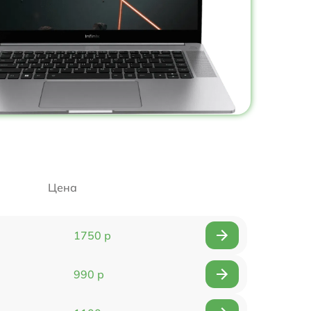
Цена
1750 р
990 р