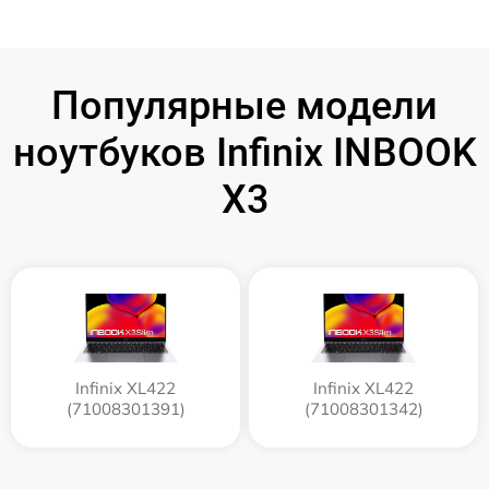
Популярные модели
ноутбуков Infinix INBOOK
X3
Infinix XL422
Infinix XL422
(71008301391)
(71008301342)