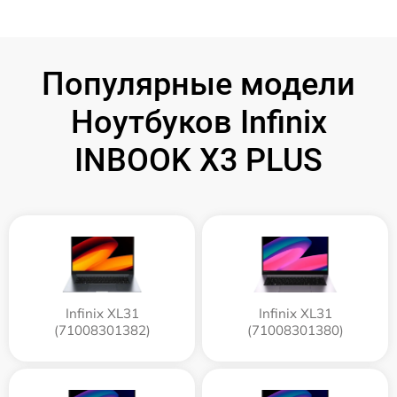
Популярные модели
Ноутбуков Infinix
INBOOK X3 PLUS
Infinix XL31
Infinix XL31
(71008301382)
(71008301380)