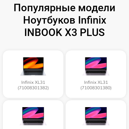
Популярные модели
Ноутбуков Infinix
INBOOK X3 PLUS
Infinix XL31
Infinix XL31
(71008301382)
(71008301380)