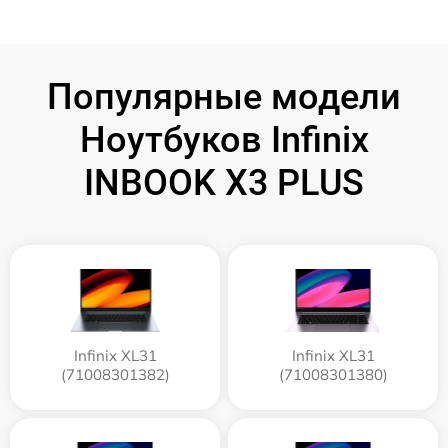
Популярные модели
Ноутбуков Infinix
INBOOK X3 PLUS
Infinix XL31
Infinix XL31
(71008301382)
(71008301380)