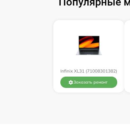
Популярные мо
Замена оперативной памяти
Замена процессора
Замена системы охлаждения
Замена термопасты
Infinix XL31 (71008301382)
Замена экрана
Заказать ремонт
Замена северного моста
Восстановление данных
Поиск и удаление вирусов