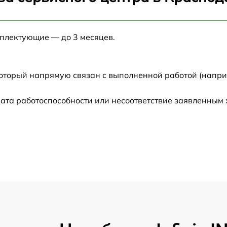
от 60 мин
мплектующие — до 3 месяцев.
от 60 мин
от 60 мин
который напрямую связан с выполненной работой (напри
от 60 мин
ата работоспособности или несоответствие заявленным
от 60 мин
от 60 мин
от 60 мин
от 60 мин