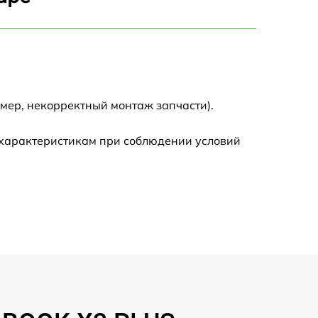
750 р
1450 р
1750 р
мер, некорректный монтаж запчасти).
1400 р
 характеристикам при соблюдении условий
1350 р
2500 р
1100 р
950 р