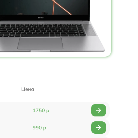
Цена
1750 р
990 р