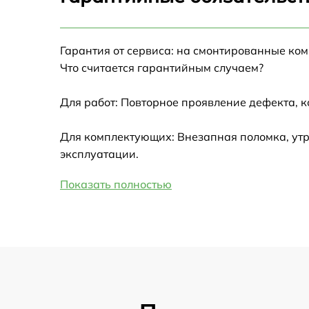
Настройка Wi-Fi
Гарантия от сервиса: на смонтированные ко
Замена HDMI
Что считается гарантийным случаем?
Замена крышки ноутбука
Для работ: Повторное проявление дефекта, 
Ремонт дисковода
Для комплектующих: Внезапная поломка, утр
эксплуатации.
Замена динамиков
Показать полностью
Замена южного моста
Замена USB порта
Замена микрофона