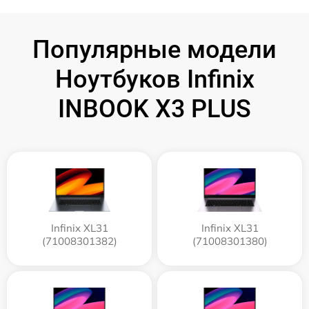
Популярные модели
Ноутбуков Infinix
INBOOK X3 PLUS
Infinix XL31
Infinix XL31
(71008301382)
(71008301380)