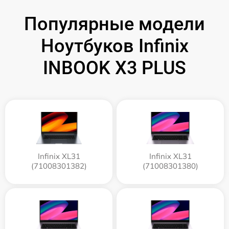
Популярные модели
Ноутбуков Infinix
INBOOK X3 PLUS
Infinix XL31
Infinix XL31
(71008301382)
(71008301380)