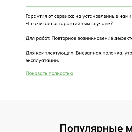
Настройка Wi-Fi
Гарантия от сервиса: на установленные нами
Замена HDMI
Что считается гарантийным случаем?
Замена крышки ноутбука
Для работ: Повторное возникновение дефект
Ремонт дисковода
Для комплектующих: Внезапная поломка, утр
эксплуатации.
Замена динамиков
Показать полностью
Замена южного моста
Замена USB порта
Замена микрофона
Популярные мо