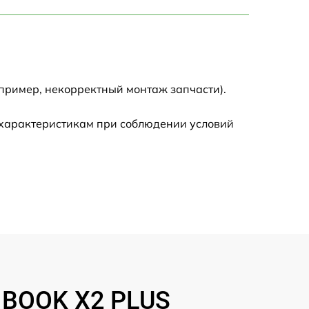
750 р
1450 р
1750 р
пример, некорректный монтаж запчасти).
1400 р
 характеристикам при соблюдении условий
1350 р
2500 р
1100 р
950 р
INBOOK X2 PLUS