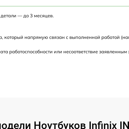
от 60 мин
 детали — до 3 месяцев.
от 60 мин
от 60 мин
а, который напрямую связан с выполненной работой (на
от 60 мин
ата работоспособности или несоответствие заявленным
от 60 мин
от 60 мин
от 60 мин
от 60 мин
дели Ноутбуков Infinix 