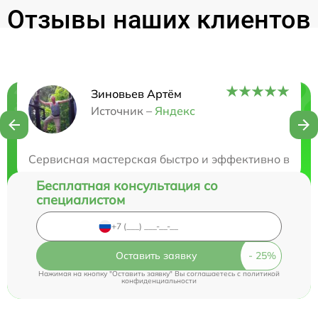
Отзывы наших клиентов
Зиновьев Артём
Нужна консультация?
Источник –
Яндекс
Закажите бесплатную консультацию
Сервисная мастерская быстро и эффективно восст
Бесплатная консультация со
специалистом
Оставить заявку
Нажимая на кнопку "Оставить заявку" Вы соглашаетесь c
политикой
конфиденциальности