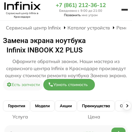
+7 (861) 212-36-12
Ежедневно с 9:00 до 21:00
Сервисный центр Infinix
в
Позвонить
мне утром
Краснодаре
Сервисный центр Infinix
Каталог устройств
Ремон
Замена экрана ноутбука
Infinix INBOOK X2 PLUS
Оформите обратный звонок. Наши мастера из
сервисного центра Infinix в Краснодаре произведут
оценку стоимости ремонта ноутбука Замена экрана.
Есть запчасти
Узнать стоимость
Гарантия
Модели
Акции
Преимущества
Отзы
Услуга
Цена