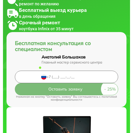
ремонт по желанию
Бесплатный выезд курьера
в день обращения
Срочный ремонт
ноутбука Infinix от 35 минут
Бесплатная консультация со
специалистом
Анатолий Большаков
Главный мастер сервисного центра
Оставить заявку
Нажимая на кнопку "Оставить заявку" Вы соглашаетесь c
политикой
конфиденциальности